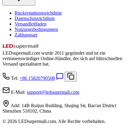
Rückerstattungsrichtlinie
Datenschutzrichtlinie
Versandleitfaden
Nutzungsbedingungen
Zahlungsart
LEDsupermall.com wurde 2011 gegründet und ist ein
vertrauenswürdiger Online-Händler, der sich auf blitzschnellen
Versand spezialisiert hat.
Tel:
+86 15820790508
E-Mail:
support
@
ledsupermall.com
Add:
14B Ruijun Building, Shajing Str, Bao'an District
Shenzhen 518102, China
© 2026 LEDsupermall.com. Alle Rechte vorbehalten.