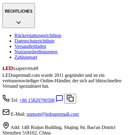
RECHTLICHES
Rückerstattungsrichtlinie
Datenschutzrichtlinie
Versandleitfaden
Nutzungsbedingungen
Zahlungsart
LEDsupermall.com wurde 2011 gegründet und ist ein
vertrauenswürdiger Online-Händler, der sich auf blitzschnellen
Versand spezialisiert hat.
Tel:
+86 15820790508
E-Mail:
support
@
ledsupermall.com
Add:
14B Ruijun Building, Shajing Str, Bao'an District
Shenzhen 518102, China