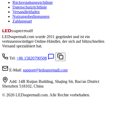
Rückerstattungsrichtlinie
Datenschutzrichtlinie
Versandleitfaden
Nutzungsbedingungen
Zahlungsart
LEDsupermall.com wurde 2011 gegründet und ist ein
vertrauenswürdiger Online-Händler, der sich auf blitzschnellen
Versand spezialisiert hat.
Tel:
+86 15820790508
E-Mail:
support
@
ledsupermall.com
Add:
14B Ruijun Building, Shajing Str, Bao'an District
Shenzhen 518102, China
© 2026 LEDsupermall.com. Alle Rechte vorbehalten.