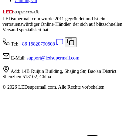
Zahlungsart
LEDsupermall.com wurde 2011 gegründet und ist ein
vertrauenswürdiger Online-Händler, der sich auf blitzschnellen
Versand spezialisiert hat.
Tel:
+86 15820790508
E-Mail:
support
@
ledsupermall.com
Add:
14B Ruijun Building, Shajing Str, Bao'an District
Shenzhen 518102, China
© 2026 LEDsupermall.com. Alle Rechte vorbehalten.