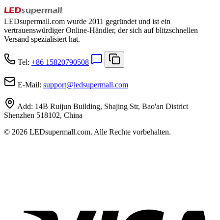
LEDsupermall.com wurde 2011 gegründet und ist ein
vertrauenswürdiger Online-Händler, der sich auf blitzschnellen
Versand spezialisiert hat.
Tel:
+86 15820790508
E-Mail:
support
@
ledsupermall.com
Add:
14B Ruijun Building, Shajing Str, Bao'an District
Shenzhen 518102, China
© 2026 LEDsupermall.com. Alle Rechte vorbehalten.