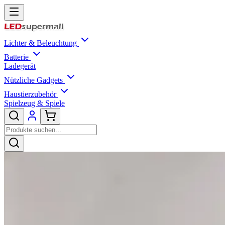
Lichter & Beleuchtung
Batterie
Ladegerät
Nützliche Gadgets
Haustierzubehör
Spielzeug & Spiele