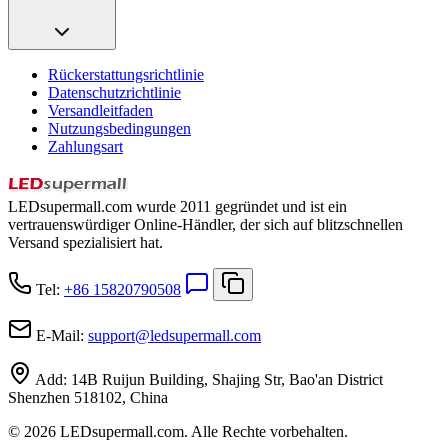
Rückerstattungsrichtlinie
Datenschutzrichtlinie
Versandleitfaden
Nutzungsbedingungen
Zahlungsart
LEDsupermall.com wurde 2011 gegründet und ist ein
vertrauenswürdiger Online-Händler, der sich auf blitzschnellen
Versand spezialisiert hat.
Tel:
+86 15820790508
E-Mail:
support
@
ledsupermall.com
Add:
14B Ruijun Building, Shajing Str, Bao'an District
Shenzhen 518102, China
© 2026 LEDsupermall.com. Alle Rechte vorbehalten.