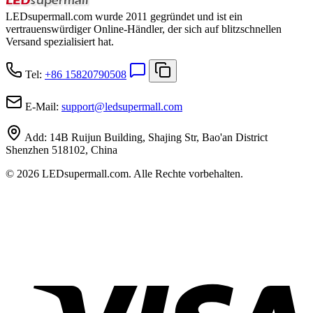
LEDsupermall.com wurde 2011 gegründet und ist ein
vertrauenswürdiger Online-Händler, der sich auf blitzschnellen
Versand spezialisiert hat.
Tel:
+86 15820790508
E-Mail:
support
@
ledsupermall.com
Add:
14B Ruijun Building, Shajing Str, Bao'an District
Shenzhen 518102, China
© 2026 LEDsupermall.com. Alle Rechte vorbehalten.