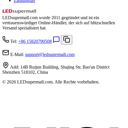
Zahlungsart
LEDsupermall.com wurde 2011 gegründet und ist ein
vertrauenswürdiger Online-Händler, der sich auf blitzschnellen
Versand spezialisiert hat.
Tel:
+86 15820790508
E-Mail:
support
@
ledsupermall.com
Add:
14B Ruijun Building, Shajing Str, Bao'an District
Shenzhen 518102, China
© 2026 LEDsupermall.com. Alle Rechte vorbehalten.